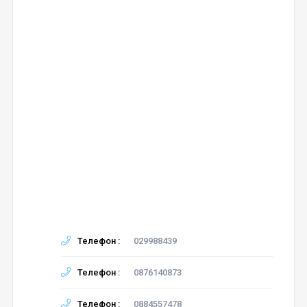
Телефон :
029988439
Телефон :
0876140873
Телефон :
0884557478