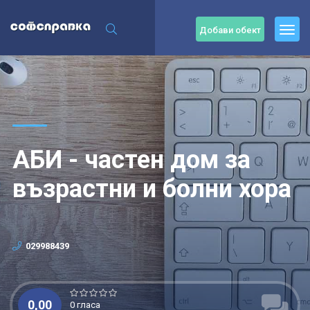
Добави обект
АБИ - частен дом за
възрастни и болни хора
029988439
0,00
0 гласа