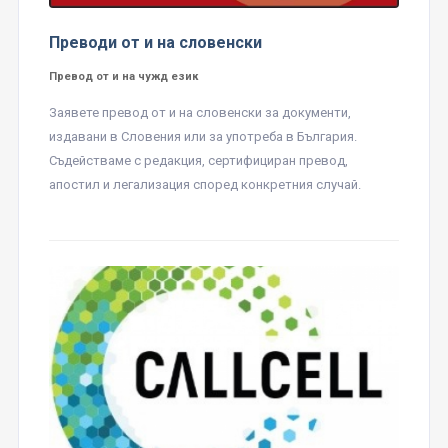
Преводи от и на словенски
Превод от и на чужд език
Заявете превод от и на словенски за документи,
издавани в Словения или за употреба в България.
Съдействаме с редакция, сертифициран превод,
апостил и легализация според конкретния случай.