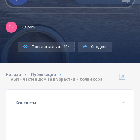
» Други
Преглеждания - 404
Сподели
Начало
Публикации
АБИ - частен дом за възрастни и болни хора
Контакти