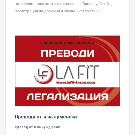
професионални хостинг решения за Вашия уеб сайт,
регистрация на домейни и Private JVM хостинг.
Преводи от и на арменски
Превод от и на чужд език