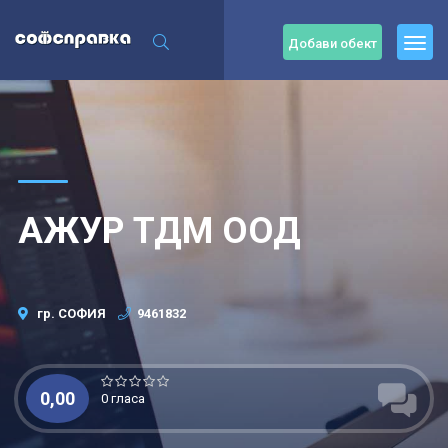
Добави обект
АЖУР ТДМ ООД
гр. СОФИЯ
9461832
0,00
0 гласа