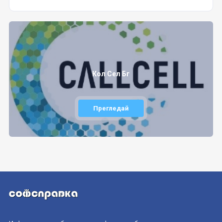
Кол Сел Бг
Прегледай