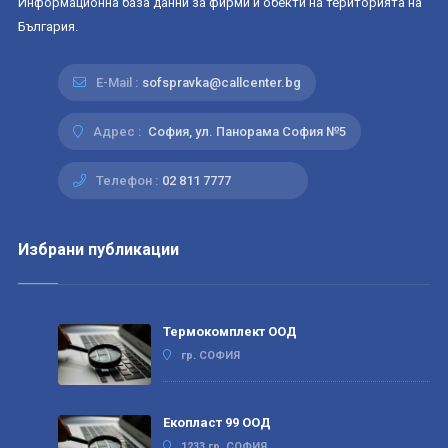
Информационна база данни за фирми и обекти на територията на
България.
E-Mail :
sofspravka@callcenter.bg
Адрес :
София, ул. Панорама София №5
Телефон :
02 811 7777
Избрани публикации
Термокомплект ООД
гр. СОФИЯ
Екопласт 99 ООД
1233 гр. СОФИЯ