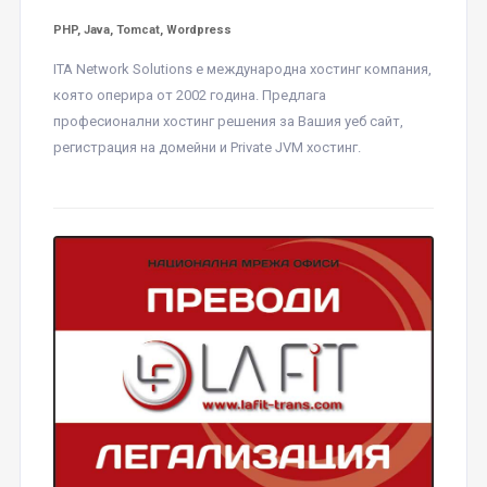
PHP, Java, Tomcat, Wordpress
ITA Network Solutions е международна хостинг компания,
която оперира от 2002 година. Предлага
професионални хостинг решения за Вашия уеб сайт,
регистрация на домейни и Private JVM хостинг.