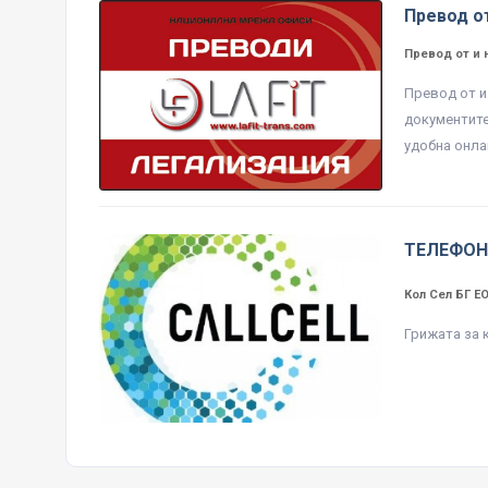
Превод от
Превод от и 
Превод от и
документите
удобна онла
ТЕЛЕФОН
Кол Сел БГ 
Грижата за 