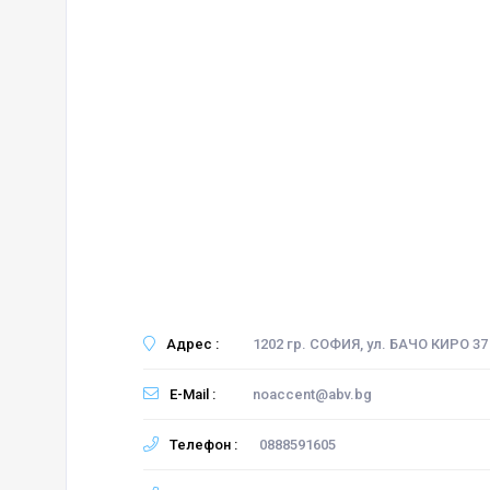
Адрес :
1202 гр. СОФИЯ, ул. БАЧО КИРО 37
E-Mail :
noaccent@abv.bg
Телефон :
0888591605