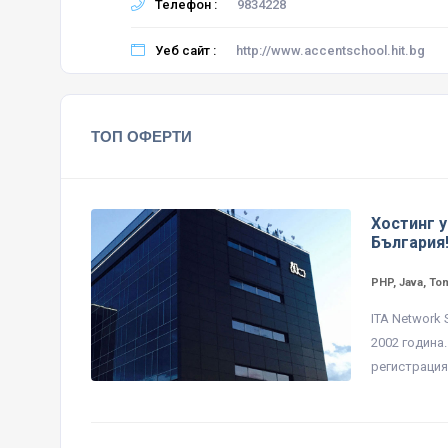
Телефон :
9834228
Уеб сайт :
http://www.accentschool.hit.bg
ТОП ОФЕРТИ
Хостинг у
България
PHP, Java, To
ITA Network
2002 година
регистрация 