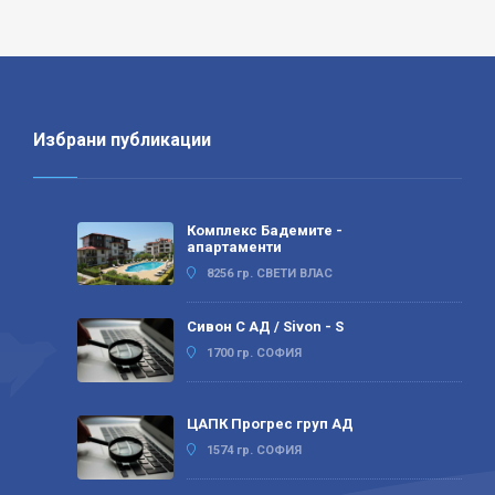
Избрани публикации
Комплекс Бадемите -
апартаменти
8256 гр. СВЕТИ ВЛАС
Сивон С АД / Sivon - S
1700 гр. СОФИЯ
ЦАПК Прогрес груп АД
1574 гр. СОФИЯ