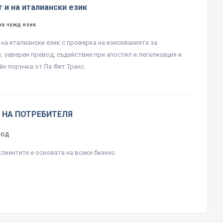
 и на италиански език
на чужд език
 на италиански език с проверка на изискванията за
, заверен превод, съдействие при апостил и легализация и
йн поръчка от Ла Фит Транс.
 НА ПОТРЕБИТЕЛЯ
ЕООД
клиентите е основата на всеки бизнес