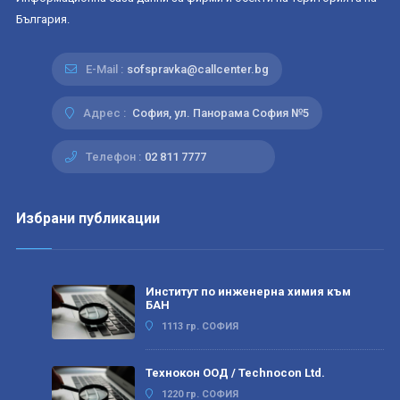
България.
E-Mail :
sofspravka@callcenter.bg
Адрес :
София, ул. Панорама София №5
Телефон :
02 811 7777
Избрани публикации
Институт по инженерна химия към
БАН
1113 гр. СОФИЯ
Технокон ООД / Technocon Ltd.
1220 гр. СОФИЯ