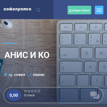
Добави обект
АНИС И КО
гр. СОФИЯ
9360585
0,00
0 гласа