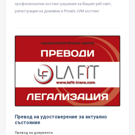
професионални хостинг решения за Вашия уеб сайт,
регистрация на домейни и Private JVM хостинг.
Превод на удостоверение за актуално
състояние
Превод на документи