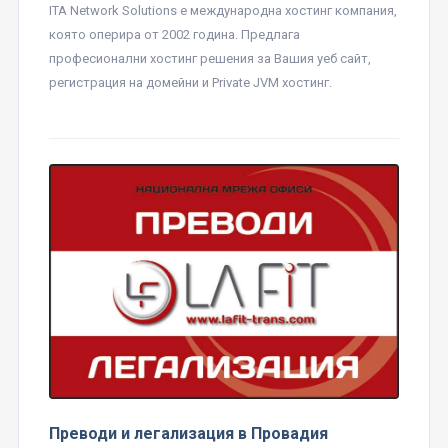
ITA Network Solutions е международна хостинг компания,
която оперира от 2002 година. Предлага
професионални хостинг решения за Вашия уеб сайт,
регистрация на домейни и Private JVM хостинг.
Преводи и легализация в Провадия