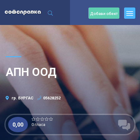
Добави обект
АПН ООД
гр. БУРГАС
05628252
0,00
0 гласа