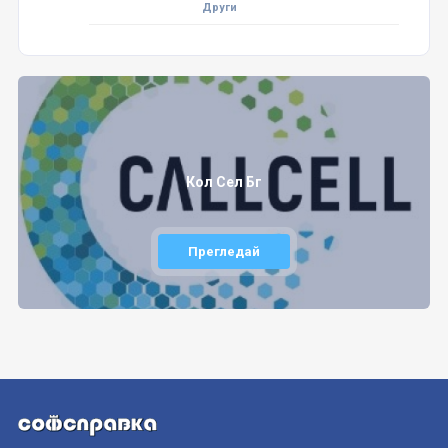
Други
Кол Сел Бг
Прегледай