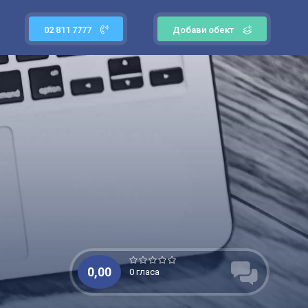
02 811 7777
Добави обект
0,00
0 гласа