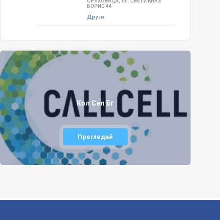
ОРЯХОВИЦА, УЛ. СВЕТИ КНЯЗ
БОРИС 44
Други
Кол Сел Бг
Прегледай