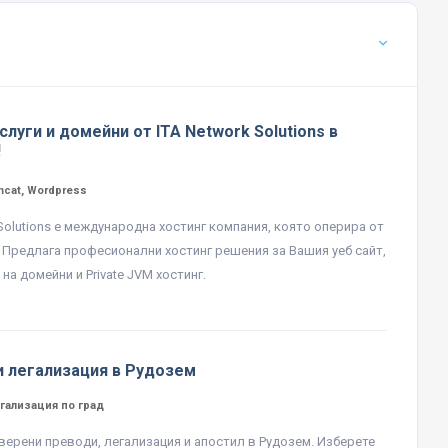
слуги и домейни от ITA Network Solutions в
!
mcat, Wordpress
 Solutions е международна хостинг компания, която оперира от
. Предлага професионални хостинг решения за Вашия уеб сайт,
на домейни и Private JVM хостинг.
и легализация в Рудозем
гализация по град
верени преводи, легализация и апостил в Рудозем. Изберете