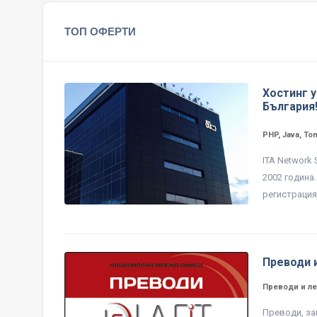
ТОП ОФЕРТИ
Хостинг у
България
PHP, Java, To
ITA Network
2002 година
регистрация 
Преводи 
Преводи и ле
Преводи, за