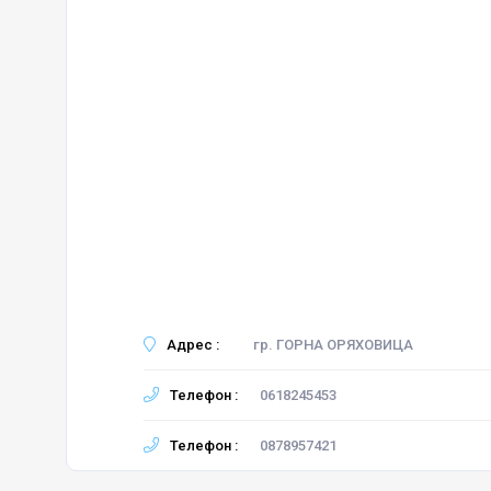
Адрес :
гр. ГОРНА ОРЯХОВИЦА
Телефон :
0618245453
Телефон :
0878957421