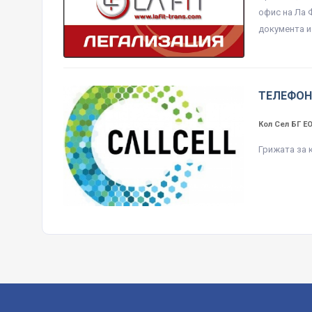
офис на Ла 
документа и 
ТЕЛЕФОН
Кол Сел БГ 
Грижата за 