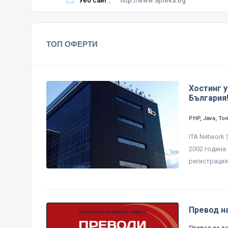
Уеб сайт :
http://www.apteka.bg
ТОП ОФЕРТИ
Хостинг у
България
PHP, Java, To
ITA Network
2002 година
регистрация 
Превод н
Превод на д