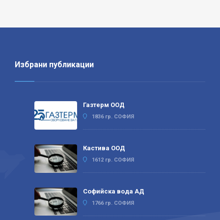
Избрани публикации
Газтерм ООД
1836 гр. СОФИЯ
Кастива ООД
1612 гр. СОФИЯ
Софийска вода АД
1766 гр. СОФИЯ