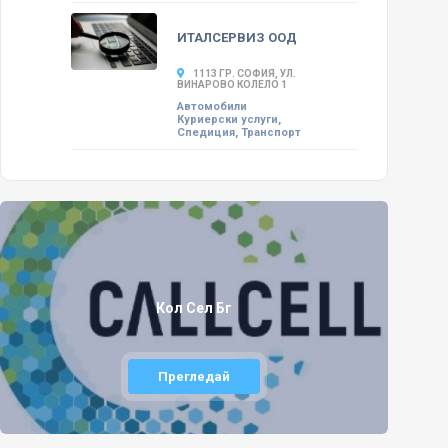
ИТАЛСЕРВИЗ ООД
1113 ГР. СОФИЯ, УЛ.
ВИНАРОВО КОЛЕЛО 1
Автомобили
Куриерски услуги,
Спедиция, Транспорт
Кол Сел Бг
Прегледай