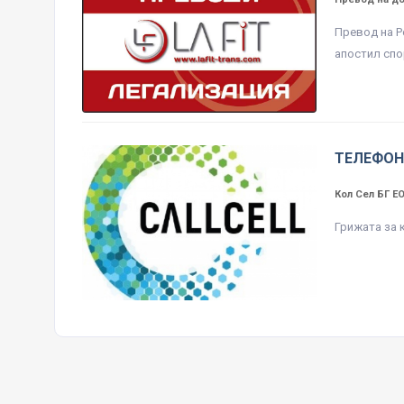
Превод на Р
апостил спо
ТЕЛЕФОН
Кол Сел БГ 
Грижата за 