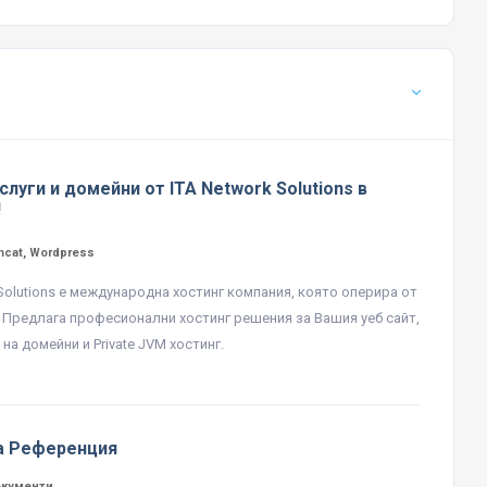
слуги и домейни от ITA Network Solutions в
!
mcat, Wordpress
 Solutions е международна хостинг компания, която оперира от
. Предлага професионални хостинг решения за Вашия уеб сайт,
на домейни и Private JVM хостинг.
а Референция
окументи