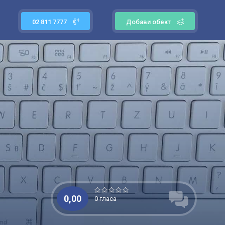
02 811 7777
Добави обект
0,00
0 гласа