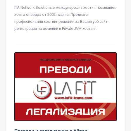
ITA Network Solutions е международна хостинг компания,
която оперира от 2002 година. Предлага
професионални хостинг решения за Вашия уеб сайт,
регистрация на домейни и Private JVM хостинг.