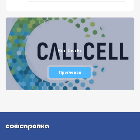
Кол Сел Бг
Прегледай