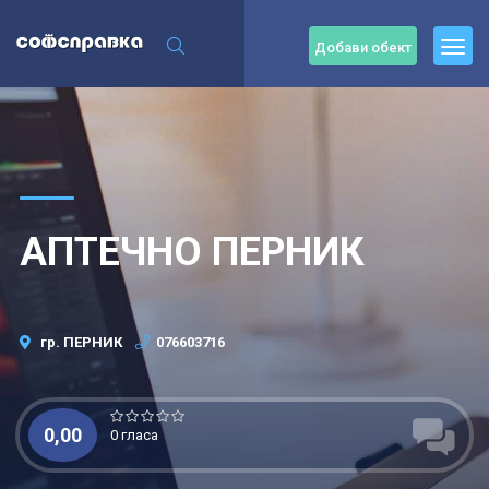
Добави обект
АПТЕЧНО ПЕРНИК
гр. ПЕРНИК
076603716
0,00
0 гласа