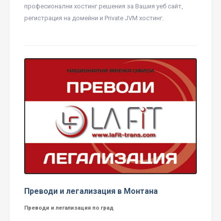
професионални хостинг решения за Вашия уеб сайт,
регистрация на домейни и Private JVM хостинг.
Преводи и легализация в Монтана
Преводи и легализация по град