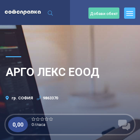
Добави обект
АРГО ЛЕКС ЕООД
гр. СОФИЯ
9863370
0,00
0 гласа