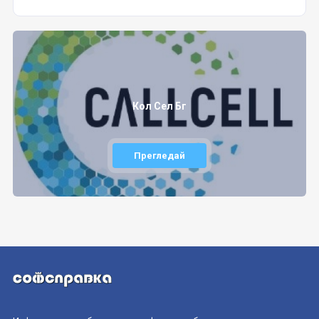
Кол Сел Бг
Прегледай