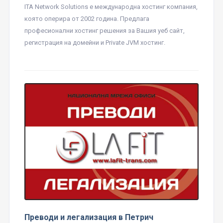
ITA Network Solutions е международна хостинг компания,
която оперира от 2002 година. Предлага
професионални хостинг решения за Вашия уеб сайт,
регистрация на домейни и Private JVM хостинг.
Преводи и легализация в Петрич