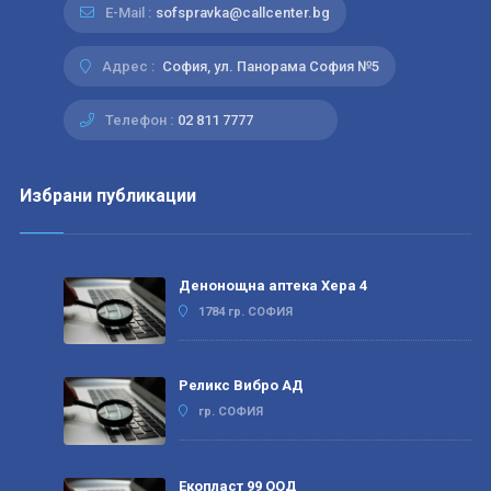
E-Mail :
sofspravka@callcenter.bg
Адрес :
София, ул. Панорама София №5
Телефон :
02 811 7777
Избрани публикации
Денонощна аптека Хера 4
1784 гр. СОФИЯ
Реликс Вибро АД
гр. СОФИЯ
Екопласт 99 ООД