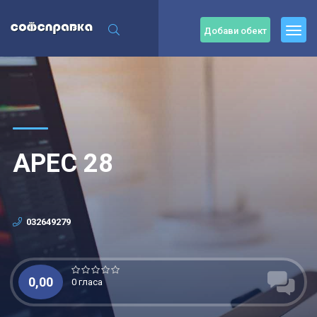
Добави обект
АРЕС 28
032649279
0,00
0 гласа