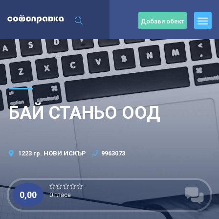
Добави обект
БАЙ СТАНЬО ООД
1223 гр. НОВИ ИСКЪР
9963073
0,00
0 гласа