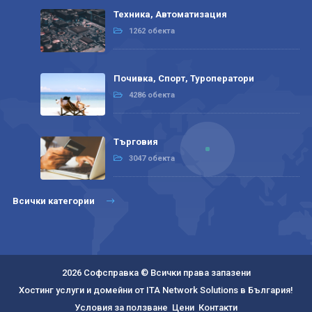
Техника, Автоматизация
1262 обекта
Почивка, Спорт, Туроператори
4286 обекта
Търговия
3047 обекта
Всички категории
2026 Софсправка © Всички права запазени
Хостинг услуги и домейни от ITA Network Solutions в България!
Условия за ползване
Цени
Контакти