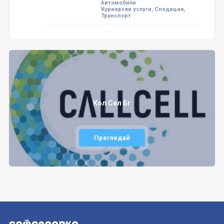
Автомобили
Куриерски услуги, Спедиция,
Транспорт
Кол Сел Бг
Прегледай