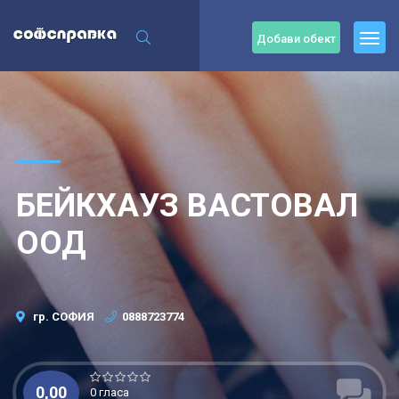
Добави обект
БЕЙКХАУЗ ВАСТОВАЛ
ООД
гр. СОФИЯ
0888723774
0,00
0 гласа