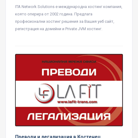
ITA Network Solutions е международна хостинг компания,
която оперира от 2002 година. Предлага
професионални хостинг решения за Вашия уеб сайт,
регистрация на домейни и Private JVM хостинг.
Преводи и легализация в Костенец