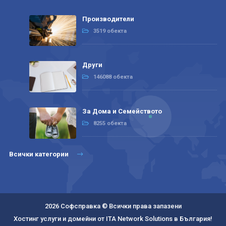
Производители
3519 обекта
Други
146088 обекта
За Дома и Семейството
8255 обекта
Всички категории
2026 Софсправка © Всички права запазени
Хостинг услуги и домейни от ITA Network Solutions в България!