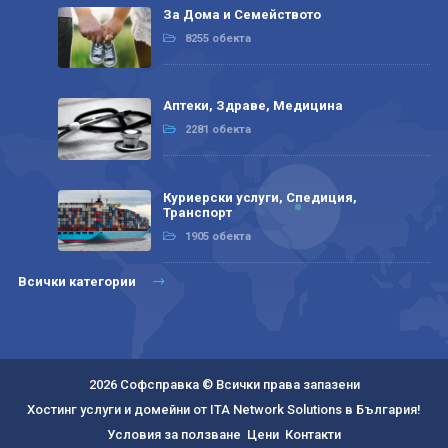
За Дома и Семейството
8255 обекта
Аптеки, Здраве, Медицина
2281 обекта
Куриерски услуги, Спедиция,
Транспорт
1905 обекта
Всички категории
2026 Софсправка © Всички права запазени
Хостинг услуги и домейни от ITA Network Solutions в България!
Условия за ползване
Цени
Контакти