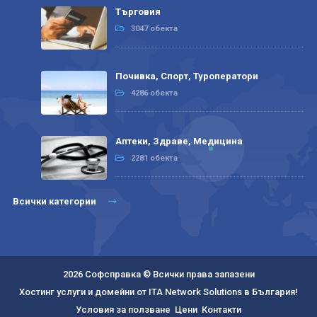
Търговия
3047 обекта
Почивка, Спорт, Туроператори
4286 обекта
Аптеки, Здраве, Медицина
2281 обекта
Всички категории
2026 Софсправка © Всички права запазени
Хостинг услуги и домейни от ITA Network Solutions в България!
Условия за ползване
Цени
Контакти