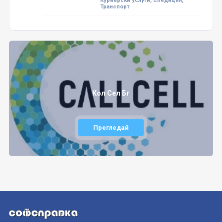
Куриерски услуги, Спедиция,
Транспорт
Кол Сел Бг
Прегледай