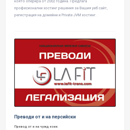
която оперира от 2002 година. Предлага
професионални хостинг решения за Вашия уеб сайт,
регистрация на домейни и Private JVM хостинг.
Преводи от и на персийски
Превод от и на чужд език