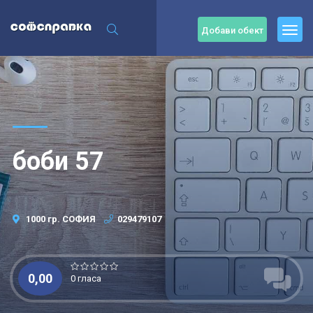
Добави обект
боби 57
1000 гр. СОФИЯ
029479107
0,00
0 гласа