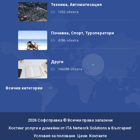
Техника, Автоматизация
1262 обекта
Почивка, Спорт, Туроператори
4286 обекта
Други
146088 обекта
Всички категории
2026 Софсправка © Всички права запазени
Хостинг услуги и домейни от ITA Network Solutions в България!
Условия за ползване
Цени
Контакти