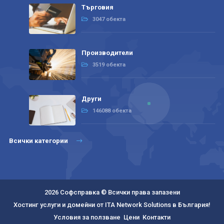
Търговия
3047 обекта
Производители
3519 обекта
Други
146088 обекта
Всички категории
2026 Софсправка © Всички права запазени
Хостинг услуги и домейни от ITA Network Solutions в България!
Условия за ползване
Цени
Контакти