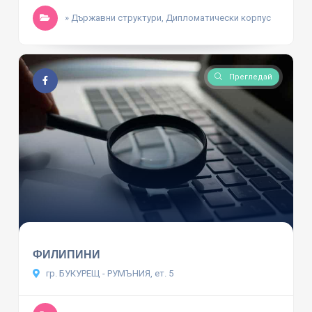
» Държавни структури, Дипломатически корпус
Прегледай
ФИЛИПИНИ
гр. БУКУРЕЩ - РУМЪНИЯ, ет. 5