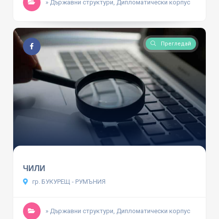
» Държавни структури, Дипломатически корпус
Прегледай
ЧИЛИ
гр. БУКУРЕЩ - РУМЪНИЯ
» Държавни структури, Дипломатически корпус