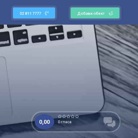
02 811 7777
Добави обект
0,00
0 гласа