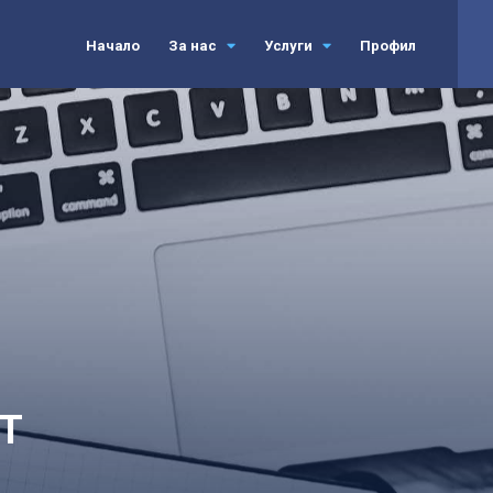
Начало
За нас
Услуги
Профил
Т