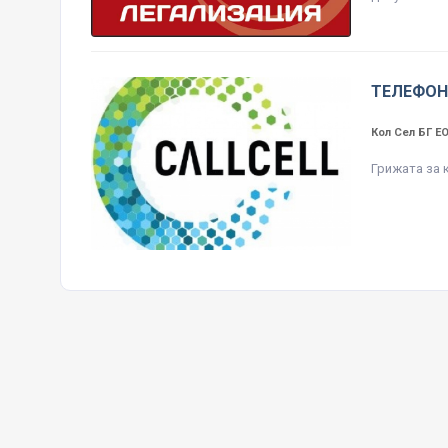
ТЕЛЕФОН
Кол Сел БГ 
Грижата за 