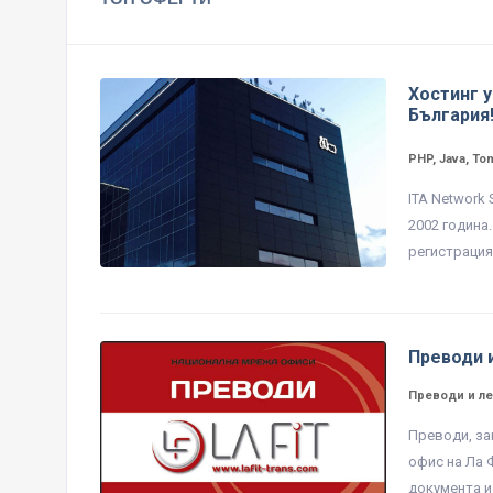
Хостинг у
България
PHP, Java, To
ITA Network
2002 година
регистрация 
Преводи 
Преводи и ле
Преводи, за
офис на Ла 
документа и 