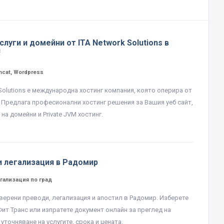
слуги и домейни от ITA Network Solutions в
!
mcat, Wordpress
 Solutions е международна хостинг компания, която оперира от
. Предлага професионални хостинг решения за Вашия уеб сайт,
на домейни и Private JVM хостинг.
и легализация в Радомир
гализация по град
верени преводи, легализация и апостил в Радомир. Изберете
Фит Транс или изпратете документ онлайн за преглед на
уточняване на услугите, срока и цената.