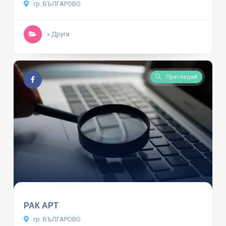
гр. БЪЛГАРОВО
» Други
Прегледай
РАК АРТ
гр. БЪЛГАРОВО