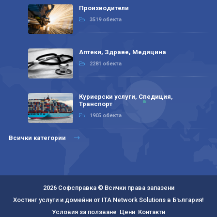
Производители
3519 обекта
Аптеки, Здраве, Медицина
2281 обекта
Куриерски услуги, Спедиция,
Транспорт
1905 обекта
Всички категории
2026 Софсправка © Всички права запазени
Хостинг услуги и домейни от ITA Network Solutions в България!
Условия за ползване
Цени
Контакти