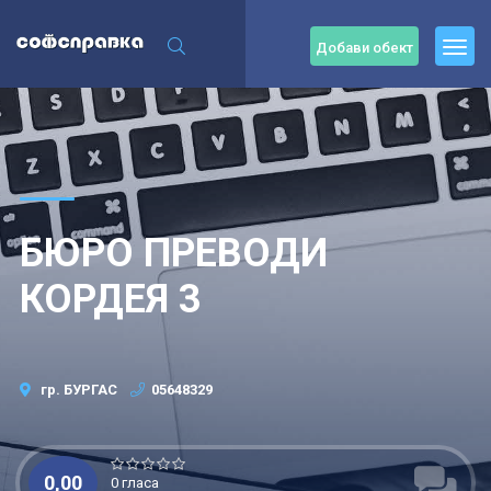
Добави обект
БЮРО ПРЕВОДИ
КОРДЕЯ 3
гр. БУРГАС
05648329
0,00
0 гласа