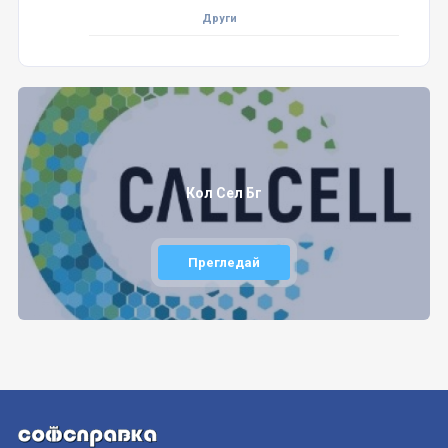
Други
Кол Сел Бг
Прегледай