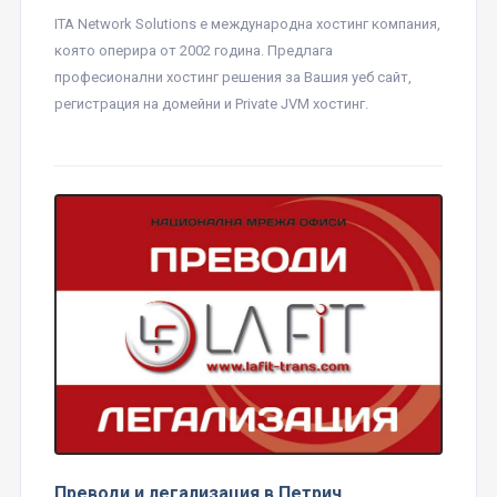
ITA Network Solutions е международна хостинг компания,
която оперира от 2002 година. Предлага
професионални хостинг решения за Вашия уеб сайт,
регистрация на домейни и Private JVM хостинг.
Преводи и легализация в Петрич