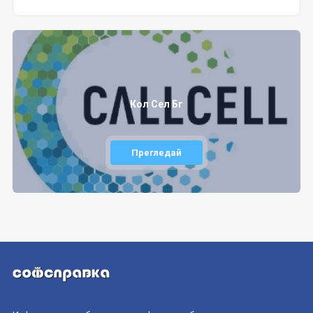
Кол Сел Бг
Прегледай