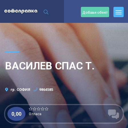
Добави обект
ВАСИЛЕВ СПАС Т.
гр. СОФИЯ
9864585
0,00
0 гласа