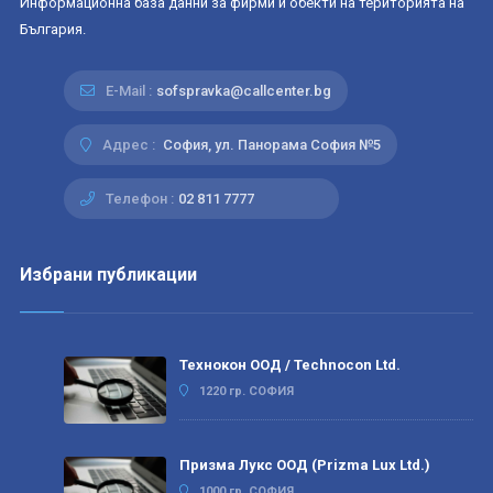
Информационна база данни за фирми и обекти на територията на
България.
E-Mail :
sofspravka@callcenter.bg
Адрес :
София, ул. Панорама София №5
Телефон :
02 811 7777
Избрани публикации
Технокон ООД / Technocon Ltd.
1220 гр. СОФИЯ
Призма Лукс ООД (Prizma Lux Ltd.)
1000 гр. СОФИЯ