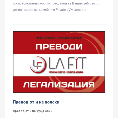
професионални хостинг решения за Вашия уеб сайт,
регистрация на домейни и Private JVM хостинг.
Превод от и на полски
Превод от и на чужд език