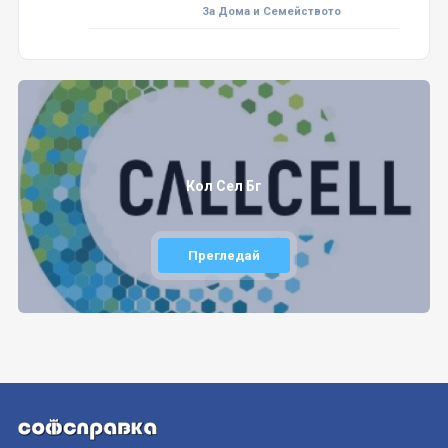
За Дома и Семейството
Кол Сел Бг
Прегледай