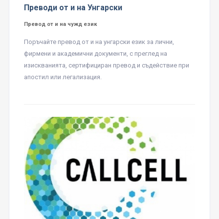
Преводи от и на Унгарски
Превод от и на чужд език
Поръчайте превод от и на унгарски език за лични,
фирмени и академични документи, с преглед на
изискванията, сертифициран превод и съдействие при
апостил или легализация.