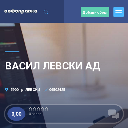
Добави обект
ВАСИЛ ЛЕВСКИ АД
5900 гр. ЛЕВСКИ
06502425
0,00
0 гласа