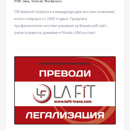
PHP, Java, Tomcat, Wordpress
ITA Network Solutions е международна хостинг компания,
която оперира от 2002 година. Предлага
професионални хостинг решения за Вашия уеб сайт,
регистрация на домейни и Private JVM хостинг.