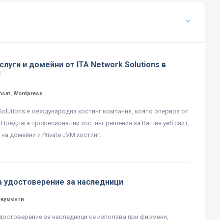
слуги и домейни от ITA Network Solutions в
!
mcat, Wordpress
 Solutions е международна хостинг компания, която оперира от
. Предлага професионални хостинг решения за Вашия уеб сайт,
на домейни и Private JVM хостинг.
а удостоверение за наследници
окументи
достоверение за наследници се използва при фирмени,