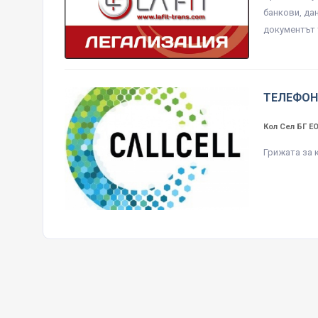
банкови, да
документът т
ТЕЛЕФОН
Кол Сел БГ 
Грижата за 