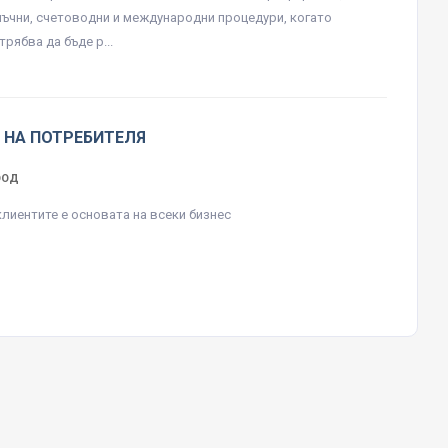
нъчни, счетоводни и международни процедури, когато
рябва да бъде р...
 НА ПОТРЕБИТЕЛЯ
ЕООД
клиентите е основата на всеки бизнес