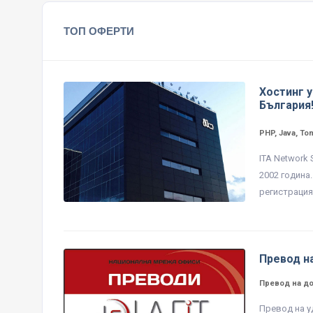
ТОП ОФЕРТИ
Хостинг у
България
PHP, Java, To
ITA Network
2002 година
регистрация 
Превод н
Превод на д
Превод на у