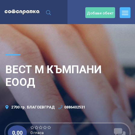
Добави обект
ВЕСТ М КЪМПАНИ
ЕООД
2700 гр. БЛАГОЕВГРАД
0886402531
0,00
0 гласа