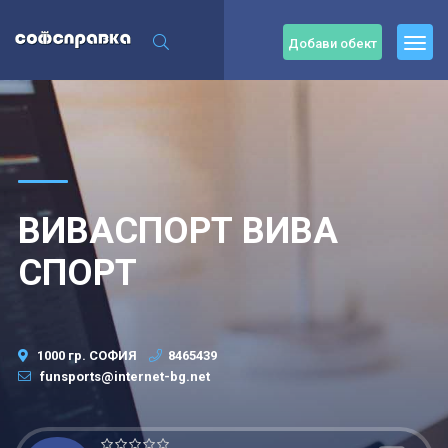
Добави обект
ВИВАСПОРТ ВИВА
СПОРТ
1000 гр. СОФИЯ
8465439
funsports@internet-bg.net