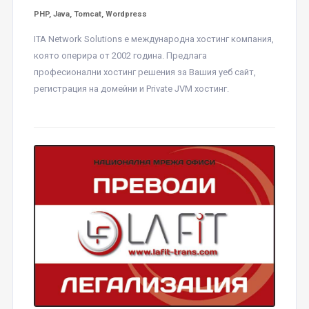
PHP, Java, Tomcat, Wordpress
ITA Network Solutions е международна хостинг компания,
която оперира от 2002 година. Предлага
професионални хостинг решения за Вашия уеб сайт,
регистрация на домейни и Private JVM хостинг.