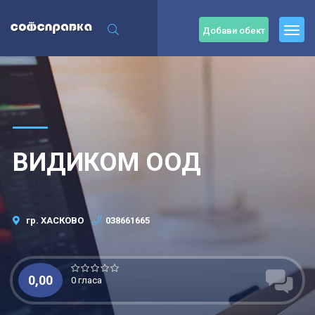
Добави обект
ВИДИКОМ ООД
гр. ХАСКОВО
038661665
0,00
0 гласа