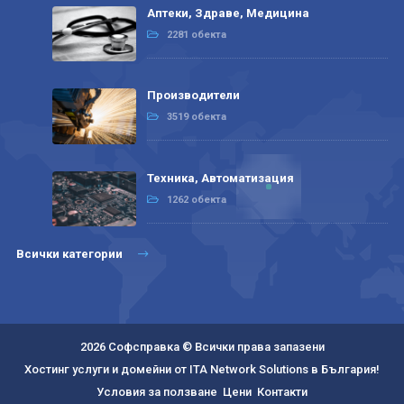
Аптеки, Здраве, Медицина
2281 обекта
Производители
3519 обекта
Техника, Автоматизация
1262 обекта
Всички категории
2026 Софсправка © Всички права запазени
Хостинг услуги и домейни от ITA Network Solutions в България!
Условия за ползване
Цени
Контакти