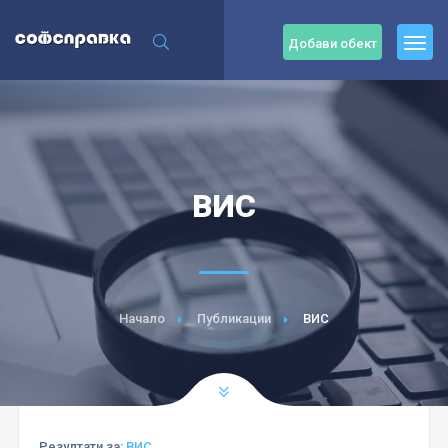
Добави обект
ВИС
Начало
Публикации
ВИС
Резултати за:
ВИС