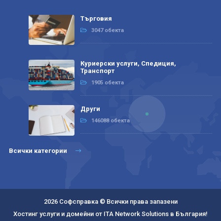
Търговия
3047 обекта
Куриерски услуги, Спедиция,
Транспорт
1905 обекта
Други
146088 обекта
Всички категории
2026 Софсправка © Всички права запазени
Хостинг услуги и домейни от ITA Network Solutions в България!