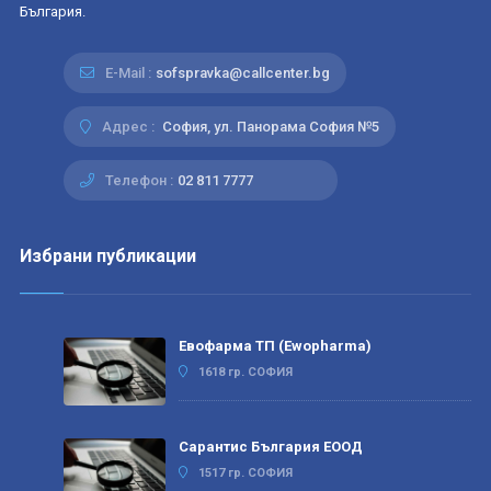
България.
E-Mail :
sofspravka@callcenter.bg
Адрес :
София, ул. Панорама София №5
Телефон :
02 811 7777
Избрани публикации
Евофарма ТП (Ewopharma)
1618 гр. СОФИЯ
Сарантис България ЕООД
1517 гр. СОФИЯ