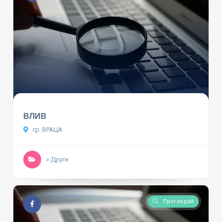
ВЛИВ
гр. ВРАЦА
» Други
Прегледай