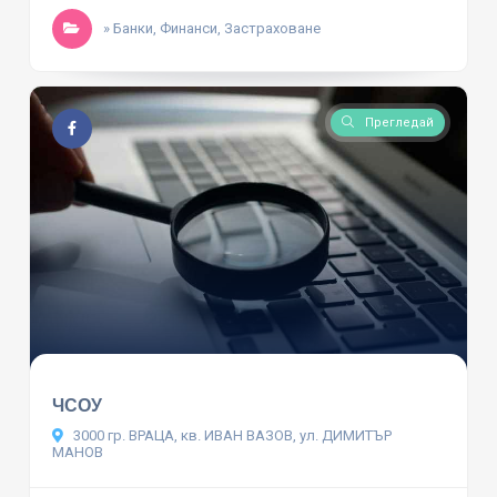
» Банки, Финанси, Застраховане
Прегледай
ЧСОУ
3000 гр. ВРАЦА, кв. ИВАН ВАЗОВ, ул. ДИМИТЪР
МАНОВ