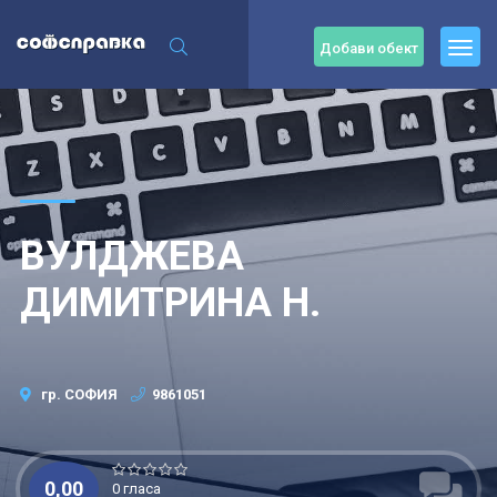
Добави обект
ВУЛДЖЕВА
ДИМИТРИНА Н.
гр. СОФИЯ
9861051
0,00
0 гласа