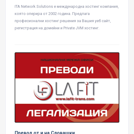
ITA Network Solutions е международна хостинг компания,
която оперира от 2002 година. Предлага
професионални хостинг решения за Вашия уеб сайт,
регистрация на домейни и Private JVM хостинг.
Превод от и на Словашки