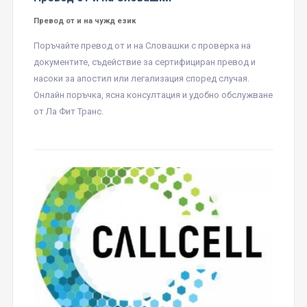
Превод от и на чужд език
Поръчайте превод от и на Словашки с проверка на
документите, съдействие за сертифициран превод и
насоки за апостил или легализация според случая.
Онлайн поръчка, ясна консултация и удобно обслужване
от Ла Фит Транс.