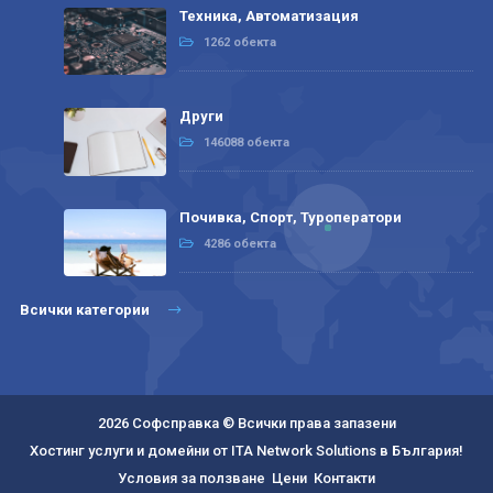
Техника, Автоматизация
1262 обекта
Други
146088 обекта
Почивка, Спорт, Туроператори
4286 обекта
Всички категории
2026 Софсправка © Всички права запазени
Хостинг услуги и домейни от ITA Network Solutions в България!
Условия за ползване
Цени
Контакти