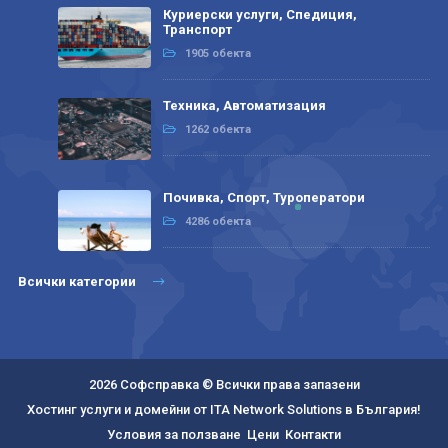
Куриерски услуги, Спедиция,
Транспорт
1905 обекта
Техника, Автоматизация
1262 обекта
Почивка, Спорт, Туроператори
4286 обекта
Всички категории
2026 Софсправка © Всички права запазени
Хостинг услуги и домейни от ITA Network Solutions в България!
Условия за ползване
Цени
Контакти