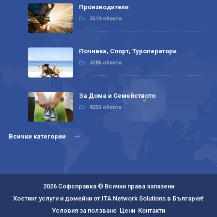
Производители
3519 обекта
Почивка, Спорт, Туроператори
4286 обекта
За Дома и Семейството
8255 обекта
Всички категории
2026 Софсправка © Всички права запазени
Хостинг услуги и домейни от ITA Network Solutions в България!
Условия за ползване
Цени
Контакти