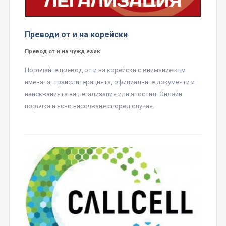
Преводи от и на корейски
Превод от и на чужд език
Поръчайте превод от и на корейски с внимание към
имената, транслитерацията, официалните документи и
изискванията за легализация или апостил. Онлайн
поръчка и ясно насочване според случая.