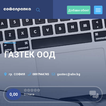
Добави обект
ГАЗТЕК ООД
гр. СОФИЯ
0897944745
gastec@abv.bg
0,00
0 гласа