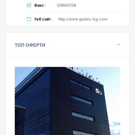
Факс :
028550758
Уеб сайт :
http://www.gastec-bg.com
ТОП ОФЕРТИ