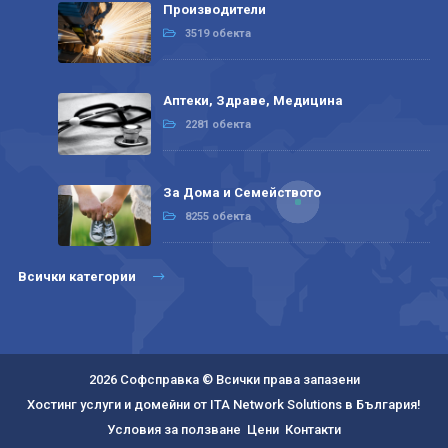
Производители
3519 обекта
Аптеки, Здраве, Медицина
2281 обекта
За Дома и Семейството
8255 обекта
Всички категории
2026 Софсправка © Всички права запазени
Хостинг услуги и домейни от ITA Network Solutions в България!
Условия за ползване
Цени
Контакти