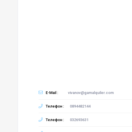
E-Mail :
vivanov@gamalquiler.com
Телефон :
0894482144
Телефон :
032693631