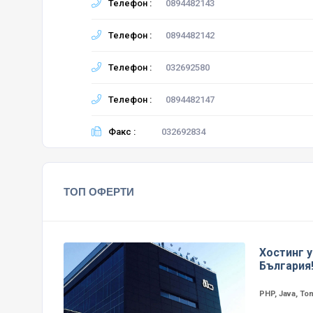
Телефон :
0894482143
Телефон :
0894482142
Телефон :
032692580
Телефон :
0894482147
Факс :
032692834
ТОП ОФЕРТИ
Хостинг у
България
PHP, Java, To