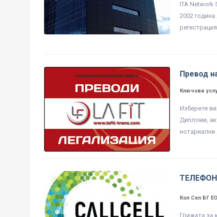
ITA Network
2002 година
регистрация 
Превод н
Ключови услу
Изберете ви
Дипломи, ак
нотариални 
ТЕЛЕФОН
Кол Сел БГ 
Грижата за 