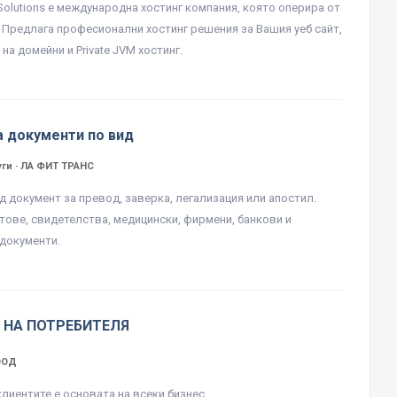
 Solutions е международна хостинг компания, която оперира от
. Предлага професионални хостинг решения за Вашия уеб сайт,
на домейни и Private JVM хостинг.
а документи по вид
ги · ЛА ФИТ ТРАНС
д документ за превод, заверка, легализация или апостил.
тове, свидетелства, медицински, фирмени, банкови и
документи.
 НА ПОТРЕБИТЕЛЯ
ЕООД
клиентите е основата на всеки бизнес