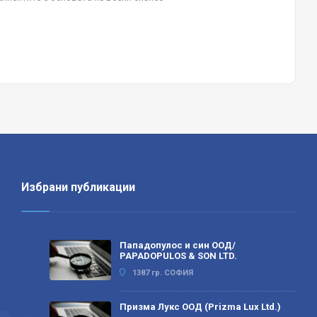
Избрани публикации
Пападопулос и син ООД/
PAPADOPULOS & SON LTD.
1387 гр. СОФИЯ
Призма Лукс ООД (Prizma Lux Ltd.)