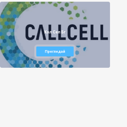
Кол Сел Бг
Прегледай