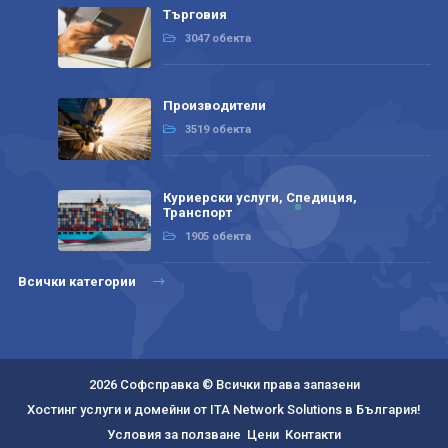
Търговия
3047 обекта
Производители
3519 обекта
Куриерски услуги, Спедиция,
Транспорт
1905 обекта
Всички категории
2026 Софсправка © Всички права запазени
Хостинг услуги и домейни от ITA Network Solutions в България!
Условия за ползване
Цени
Контакти