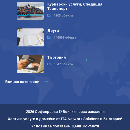
Куриерски услуги, Спедиция,
Транспорт
1905 обекта
Други
146088 обекта
Търговия
3047 обекта
Всички категории
2026 Софсправка © Всички права запазени
Хостинг услуги и домейни от ITA Network Solutions в България!
Условия за ползване
Цени
Контакти