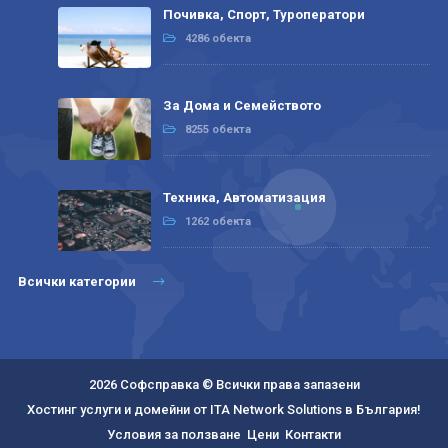
Почивка, Спорт, Туроператори
4286 обекта
За Дома и Семейството
8255 обекта
Техника, Автоматизация
1262 обекта
Всички категории
2026 Софсправка © Всички права запазени
Хостинг услуги и домейни от ITA Network Solutions в България!
Условия за ползване
Цени
Контакти