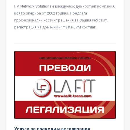
ITA Network Solutions е международна хостинг компания,
която оперира от 2002 година. Предлага
професионални хостинг решения за Вашия уеб сайт,
регистрация на домейни и Private JVM хостинг.
Услуги за преводи и легализация