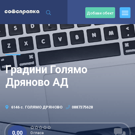
Добави обект
Градини Голямо
Дряново АД
6146 с. ГОЛЯМО ДРЯНОВО
0887375628
0,00
0 гласа