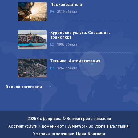
Производители
3519 обекта
Куриерски услуги, Спедиция,
Транспорт
1905 обекта
Техника, Автоматизация
1262 обекта
Всички категории
2026 Софсправка © Всички права запазени
Хостинг услуги и домейни от ITA Network Solutions в България!
Условия за ползване
Цени
Контакти