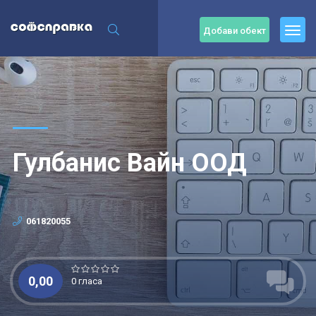
Добави обект
Гулбанис Вайн ООД
061820055
0,00
0 гласа