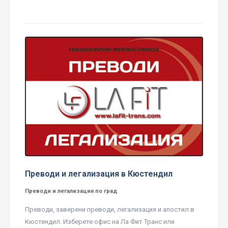
Преводи и легализация в Кюстендил
Преводи и легализация по град
Преводи, заверени преводи, легализация и апостил в
Кюстендил. Изберете офис на Ла Фит Транс или