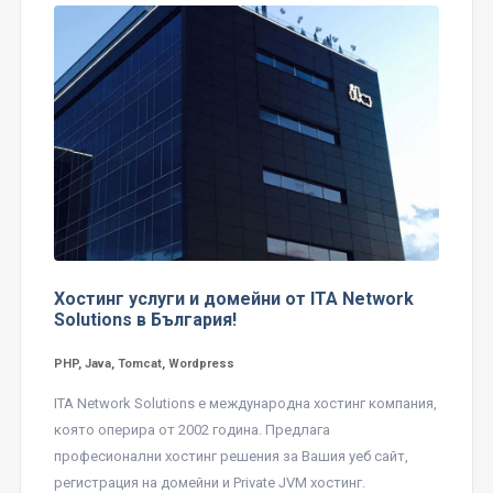
Хостинг услуги и домейни от ITA Network
Solutions в България!
PHP, Java, Tomcat, Wordpress
ITA Network Solutions е международна хостинг компания,
която оперира от 2002 година. Предлага
професионални хостинг решения за Вашия уеб сайт,
регистрация на домейни и Private JVM хостинг.