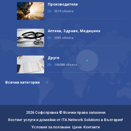
Производители
3519 обекта
Аптеки, Здраве, Медицина
2281 обекта
Други
146088 обекта
Всички категории
2026 Софсправка © Всички права запазени
Хостинг услуги и домейни от ITA Network Solutions в България!
Условия за ползване
Цени
Контакти