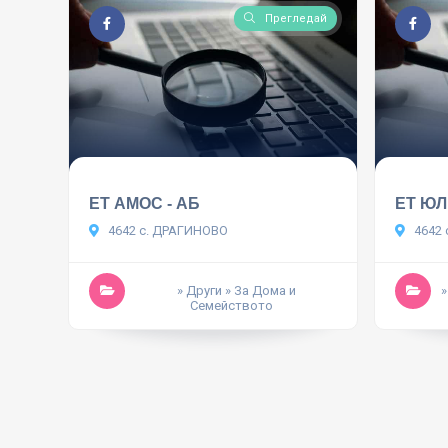
Прегледай
ЕТ АМОС - АБ
ЕТ Ю
4642 с. ДРАГИНОВО
4642 
» Други
» За Дома и
»
Семейството