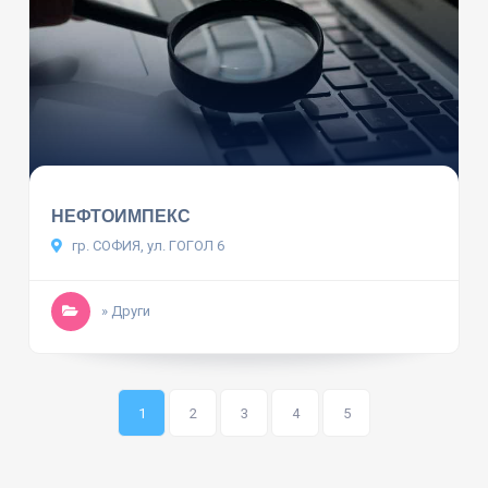
НЕФТОИМПЕКС
гр. СОФИЯ, ул. ГОГОЛ 6
» Други
1
2
3
4
5