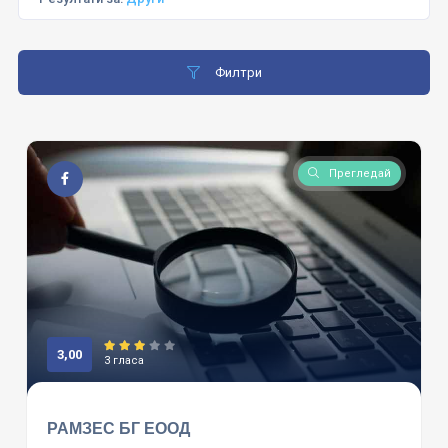
Филтри
Прегледай
3,00
3 гласа
РАМЗЕС БГ ЕООД