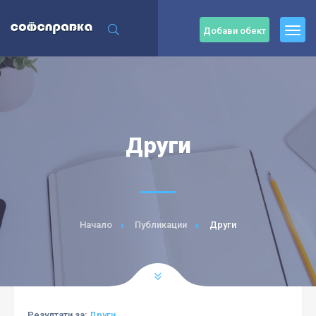
Добави обект
Други
Начало
Публикации
Други
Резултати за:
Други