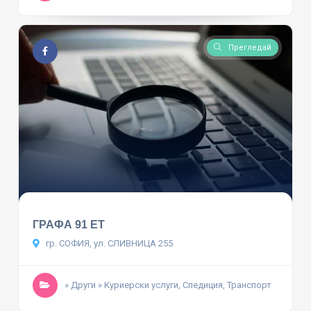
Прегледай
ГРАФА 91 ЕТ
гр. СОФИЯ, ул. СЛИВНИЦА 255
» Други
» Куриерски услуги, Спедиция, Транспорт